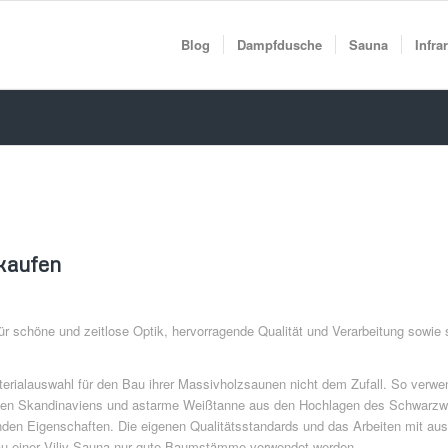
Blog
Dampfdusche
Sauna
Infra
kaufen
ür schöne und zeitlose Optik, hervorragende Qualität und Verarbeitung sowi
terialauswahl für den Bau ihrer Massivholzsaunen nicht dem Zufall. So verwe
en Skandinaviens und astarme Weißtanne aus den Hochlagen des Schwarzw
nden Eigenschaften. Die eigenen Qualitätsstandards und das Arbeiten mit au
Bau einer Viliv-Sauna nur gute Baumstämme verwendet werden.