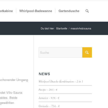
rotkabine
Whirlpool-Badewanne
Gartendusche
Du bist hier:
Startseite
/
massivholzsauna
NEWS
e schonender Umgang
Whirlpool Dusche Kombination – 2 in 1
Pacific – 263,- €
ndet Viliv-Sauna
aldes. Beide
Jamaica – 939,- €
sgewählten
Grenada – 734,- €