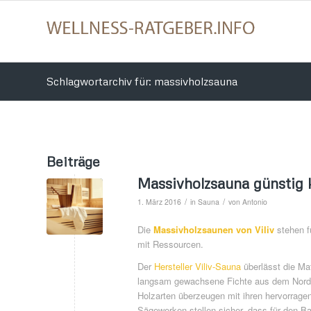
Schlagwortarchiv für: massivholzsauna
Beiträge
Massivholzsauna günstig 
/
/
1. März 2016
in
Sauna
von
Antonio
Die
Massivholzsaunen von Viliv
stehen f
mit Ressourcen.
Der
Hersteller Viliv-Sauna
überlässt die Ma
langsam gewachsene Fichte aus dem Nord
Holzarten überzeugen mit ihren hervorrage
Sägewerken stellen sicher, dass für den 