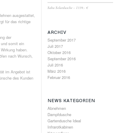
Saba Solardusche – 1339,- €
lehnen ausgestattet,
 für das richtige
ARCHIV
ung der
September 2017
 und somit ein
Juli 2017
e Wirkung haben.
Oktober 2016
naöfen nach Wunsch,
September 2016
Juli 2016
März 2016
tät im Angebot ist
Februar 2016
e Wünsche des Kunden
NEWS KATEGORIEN
Abnehmen
Dampfdusche
Gartendusche Ideal
Infrarotkabinen