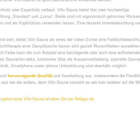
ichholz oder Espenholz verbaut. Viliv-Sauna bietet hier zwei hochwertige
richtung „Standard“ und „Luxus“. Beide sind mit ergonomisch geformten Rücken
 und als Kopfstützen verwenden lassen. Eine dezente Innenbeleuchtung sorgt
nd sein, bietet Viliv-Sauna als eines der vielen Extras eine Farblichtbeleucht
lichttherapie einer Dampfdusche lassen sich gezielt Wunschfarben auswählen
h Farbe kann die zum Beispiel eine beruhigende oder auch eine aufheiternd
 als Saunaofen-deko, koloriertes Glas als Aussenverkleidung, spezielle Sau
nik, Smartphone sowie Iphone Unterstützung sind ebenfalls möglich.
durch
hervorragende Qualität
und Verarbeitung aus, insbesondere die Flexibili
nie aus wie die andere, denn Viliv-Sauna versteht es wie kein anderer auf di
ngebot einer Viliv-Sauna erhalten Sie bei Relagio.de