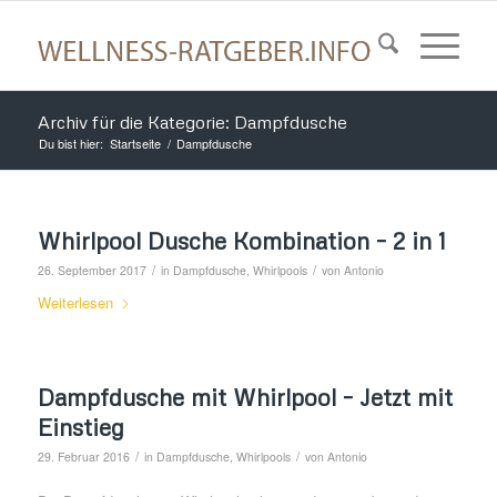
Archiv für die Kategorie: Dampfdusche
Du bist hier:
Startseite
/
Dampfdusche
Whirlpool Dusche Kombination – 2 in 1
/
/
26. September 2017
in
Dampfdusche
,
Whirlpools
von
Antonio
Weiterlesen
Dampfdusche mit Whirlpool – Jetzt mit
Einstieg
/
/
29. Februar 2016
in
Dampfdusche
,
Whirlpools
von
Antonio