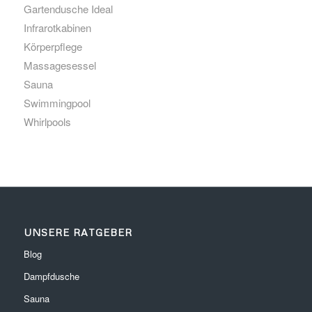
Gartendusche Ideal
Infrarotkabinen
Körperpflege
Massagesessel
Sauna
Swimmingpool
Whirlpools
UNSERE RATGEBER
Blog
Dampfdusche
Sauna