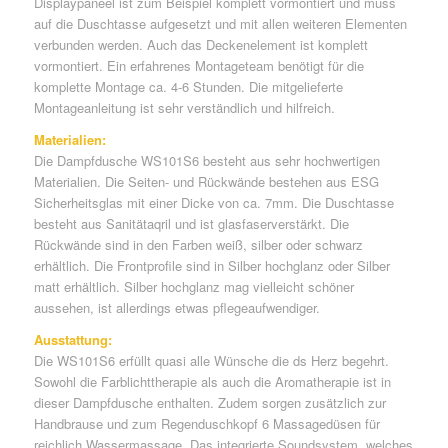
Displaypaneel ist zum Beispiel komplett vormontiert und muss
auf die Duschtasse aufgesetzt und mit allen weiteren Elementen
verbunden werden. Auch das Deckenelement ist komplett
vormontiert. Ein erfahrenes Montageteam benötigt für die
komplette Montage ca. 4-6 Stunden. Die mitgelieferte
Montageanleitung ist sehr verständlich und hilfreich.
Materialien:
Die Dampfdusche WS101S6 besteht aus sehr hochwertigen
Materialien. Die Seiten- und Rückwände bestehen aus ESG
Sicherheitsglas mit einer Dicke von ca. 7mm. Die Duschtasse
besteht aus Sanitätaqril und ist glasfaserverstärkt. Die
Rückwände sind in den Farben weiß, silber oder schwarz
erhältlich. Die Frontprofile sind in Silber hochglanz oder Silber
matt erhältlich. Silber hochglanz mag vielleicht schöner
aussehen, ist allerdings etwas pflegeaufwendiger.
Ausstattung:
Die WS101S6 erfüllt quasi alle Wünsche die ds Herz begehrt.
Sowohl die Farblichttherapie als auch die Aromatherapie ist in
dieser Dampfdusche enthalten. Zudem sorgen zusätzlich zur
Handbrause und zum Regenduschkopf 6 Massagedüsen für
reichlich Wassermassage. Das integrierte Soundsystem, welches