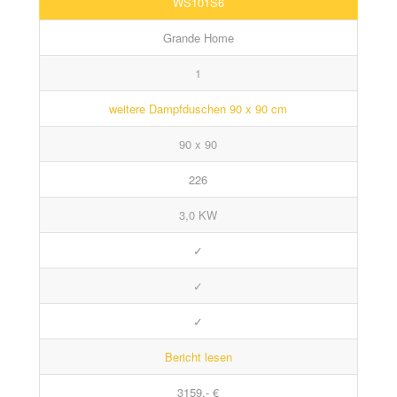
WS101S6
Grande Home
1
weitere Dampfduschen 90 x 90 cm
90 x 90
226
3,0 KW
✓
✓
✓
Bericht lesen
3159,- €