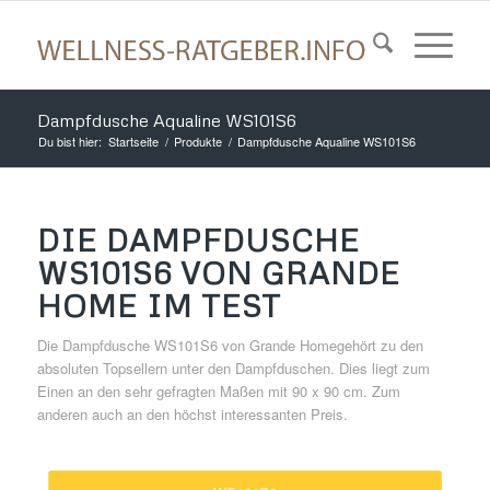
Dampfdusche Aqualine WS101S6
Du bist hier:
Startseite
/
Produkte
/
Dampfdusche Aqualine WS101S6
DIE DAMPFDUSCHE
WS101S6 VON GRANDE
HOME IM TEST
Die Dampfdusche WS101S6 von Grande Homegehört zu den
absoluten Topsellern unter den Dampfduschen. Dies liegt zum
Einen an den sehr gefragten Maßen mit 90 x 90 cm. Zum
anderen auch an den höchst interessanten Preis.