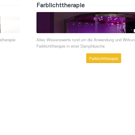
Farblichttherapie
atherapie
Alles Wissenswerte rund um die Anwendung und Wirkun
Farblichttherapie in einer Dampfdusche.
Farblichttherapie