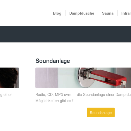
Blog
Dampfdusche
Sauna
Infra
Soundanlage
g einer
Radio, CD, MP3 uvm. – die Soundanlage einer Dampfdu
Möglichkeiten gibt es?
Soundanlage