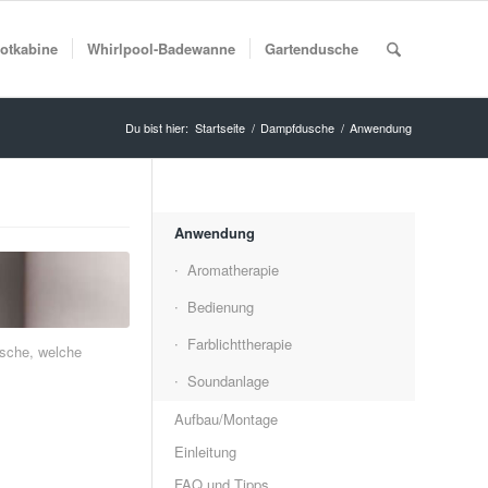
rotkabine
Whirlpool-Badewanne
Gartendusche
Du bist hier:
Startseite
/
Dampfdusche
/
Anwendung
Anwendung
Aromatherapie
Bedienung
Farblichttherapie
sche, welche
Soundanlage
Aufbau/Montage
Einleitung
FAQ und Tipps