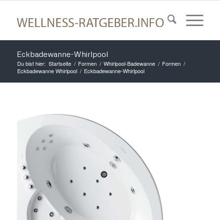
Eckbadewanne-Whirlpool
Du bist hier:
Startseite
/
Formen
/
Whirlpool-Badewanne
/
Formen
/
Eckbadewanne Whirlpool
/
Eckbadewanne-Whirlpool